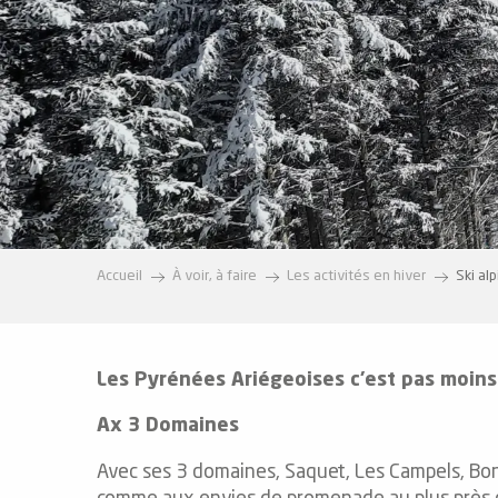
e
s
e
Accueil
À voir, à faire
Les activités en hiver
Ski al
Les Pyrénées Ariégeoises c’est pas moins 
Ax 3 Domaines
Avec ses 3 domaines, Saquet, Les Campels, Bona