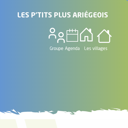
LES P'TITS PLUS ARIÉGEOIS
el
orts
es
ns
Groupe
Agenda
Les villages