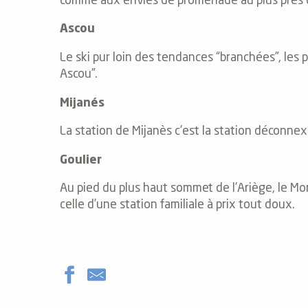
comme aux envies de promenade au plus près 
Ascou
Le ski pur loin des tendances “branchées”, les p
Ascou”.
vités
Mijanés
r
La station de Mijanès c’est la station déconne
es
Goulier
in -
re
Au pied du plus haut sommet de l’Ariège, le Mo
nnée
celle d’une station familiale à prix tout doux.
ue
tes
 -
e
ue