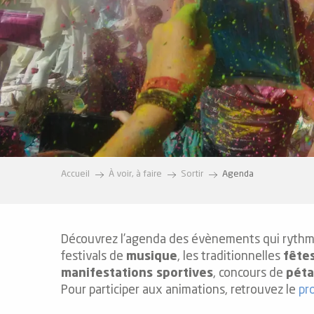
e
s
e
Accueil
À voir, à faire
Sortir
Agenda
Découvrez l’agenda des évènements qui rythment
festivals de
musique
, les traditionnelles
fêtes
manifestations sportives
, concours de
pét
Pour participer aux animations, retrouvez le
pr