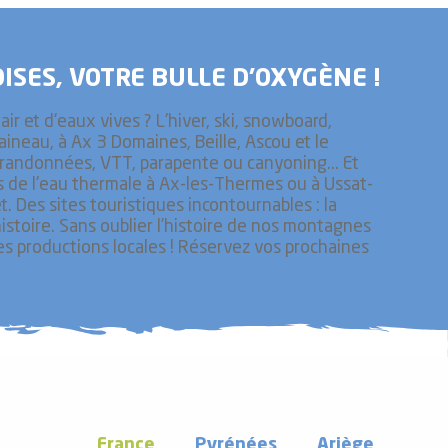
ISES, VOTRE BULLE D’OXYGÈNE !
ir et d'eaux vives ? L'hiver, ski, snowboard,
raineau, à Ax 3 Domaines, Beille, Ascou et le
é, randonnées, VTT, parapente ou canyoning... Et
ts de l'eau thermale à Ax-les-Thermes ou à Ussat-
. Des sites touristiques incontournables : la
histoire. Sans oublier l’histoire de nos montagnes
les productions locales ! Réservez vos prochaines
France
Pyrénées
Ariège