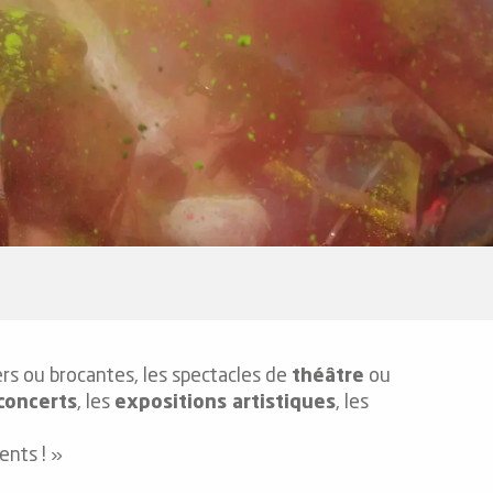
ers ou brocantes, les spectacles de
théâtre
ou
concerts
, les
expositions artistiques
, les
nts ! »