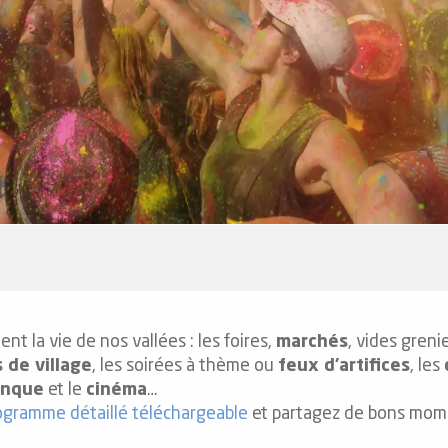
 la vie de nos vallées : les foires,
marchés
, vides greni
 de village
, les soirées à thème ou
feux d’artifices
, les
anque
et le
cinéma
…
ogramme détaillé téléchargeable
et partagez de bons mome