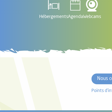
Hébergements
Agenda
Webcams
Nous c
Points d'i