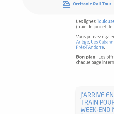
Occitanie Rail Tour
Les lignes
Toulouse
(train de jour et d
 de
Vous pouvez égalem
au et
Ariège
,
Les Cabann
gnie
Près-l’Andorre
.
e et
Bon plan
: Les off
ions
chaque page intern
 de
ub-
J’ARRIVE EN
Snow
TRAIN POU
WEEK-END 
ies