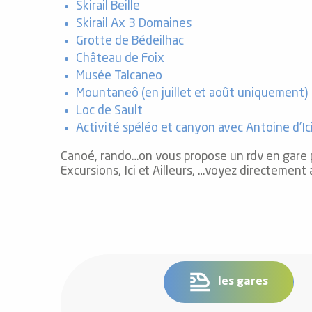
Skirail Beille
Skirail Ax 3 Domaines
Grotte de Bédeilhac
Château de Foix
Musée Talcaneo
vités
Mountaneô (en juillet et août uniquement)
Loc de Sault
r
Activité spéléo et canyon avec Antoine d’
Ic
es
Canoé, rando…on vous propose un rdv en gare po
in -
re
Excursions, Ici et Ailleurs, …voyez directement
nnée
ue
tes
 -
les gares
e
ue