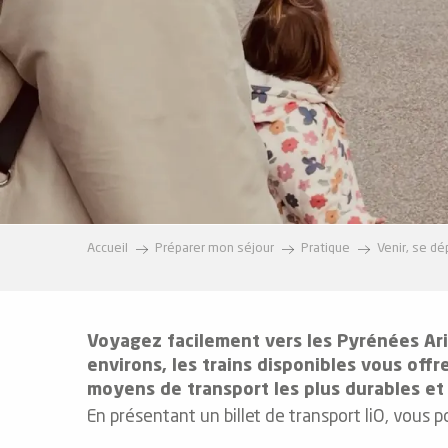
e
s
e
Accueil
Préparer mon séjour
Pratique
Venir, se dé
Voyagez facilement vers les Pyrénées Arié
environs, les trains disponibles vous offre
moyens de transport les plus durables et 
En présentant un billet de transport liO, vous p