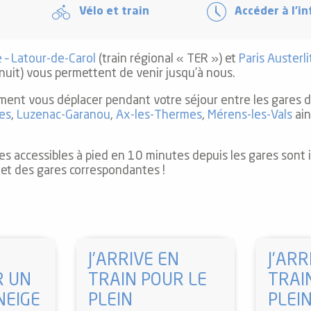
Vélo et train
Accéder à l’in
 – Latour-de-Carol
(train régional « TER ») et
Paris Austerli
e nuit) vous permettent de venir jusqu’à nous.
ent vous déplacer pendant votre séjour entre les gares 
es
,
Luzenac-Garanou
,
Ax-les-Thermes
,
Mérens-les-Vals
ain
res accessibles à pied en 10 minutes depuis les gares sont
et des gares correspondantes !
J’ARRIVE EN
J’ARR
R UN
TRAIN POUR LE
TRAI
NEIGE
PLEIN
PLEI