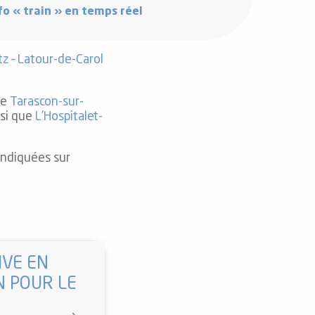
fo « train » en temps réel
tz – Latour-de-Carol
de
Tarascon-sur-
si que
L’Hospitalet-
 indiquées sur
IVE EN
N POUR LE
N