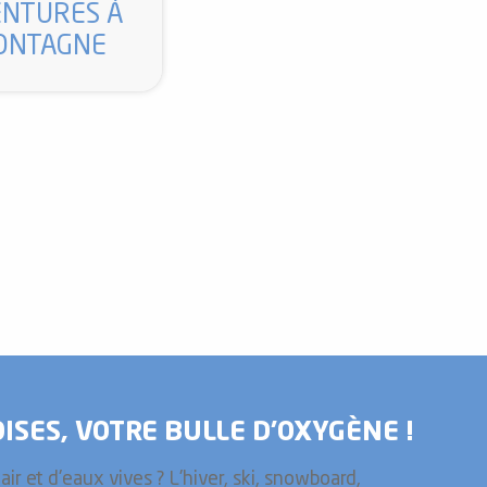
ENTURES À
ONTAGNE
ISES, VOTRE BULLE D’OXYGÈNE !
ir et d'eaux vives ? L'hiver, ski, snowboard,