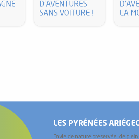
AGNE
D’AVENTURES
D’AV
SANS VOITURE !
LA M
LES PYRÉNÉES ARIÉGEO
Envie de nature préservée, de plein a