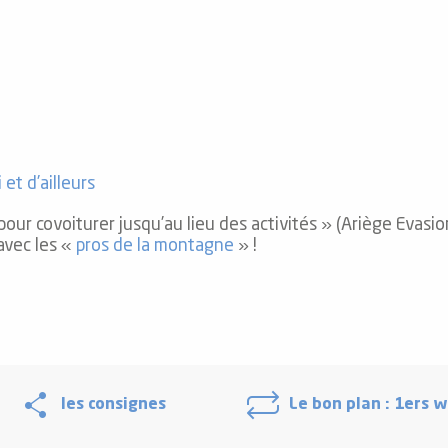
i et d’ailleurs
ur covoiturer jusqu’au lieu des activités » (Ariège Evasi
 avec les «
pros de la montagne
» !
les consignes
Le bon plan : 1ers 