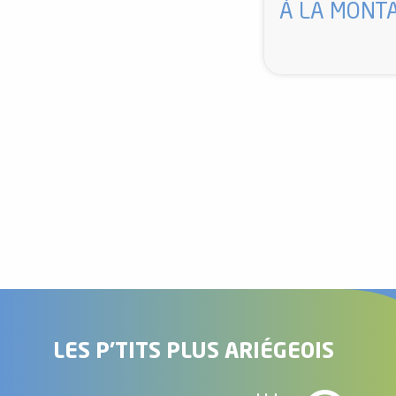
À LA MONT
el
orts
es
ns
LES P'TITS PLUS ARIÉGEOIS