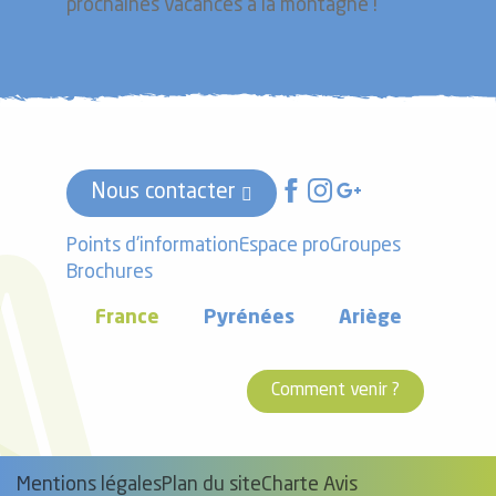
prochaines vacances à la montagne !
Nous contacter
Points d'information
Espace pro
Groupes
Brochures
France
Pyrénées
Ariège
Comment venir ?
Mentions légales
Plan du site
Charte Avis