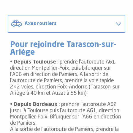
Axes routiers
Bornes de recharge pour voiture
Pour rejoindre Tarascon-sur-
électrique
Ariège
Les parkings
•
Depuis Toulouse
: prendre l’autoroute A61,
direction Montpellier-Foix, puis bifurquer sur
l’A66 en direction de Pamiers. A la sortir de
Taxis et location de voitures
l’autoroute de Pamiers, prendre la voie rapide
2×2 voies, direction Foix-Andorre (Tarascon-sur-
Covoiturage
Ariège à 40 km et Auzat à 55 km).
•
Depuis Bordeaux
: prendre l’autoroute A62
Calculez votre empreinte carbone
jusqu’à Toulouse puis l’autoroute A61, direction
Montpellier-Foix. Bifurquer sur l’A66 en direction
de Pamiers.
A la sortie de l’autoroute de Pamiers, prendre la