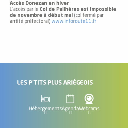
Accès Donezan en hiver
L’accès par le
Col de Pailhères est impossible
de novembre à début mai
(col fermé par
arrêté préfectoral)
www.inforoute11.fr
Calculez
votre
empreinte
carbone
LES P'TITS PLUS ARIÉGEOIS
Hébergements
Agenda
Webcams