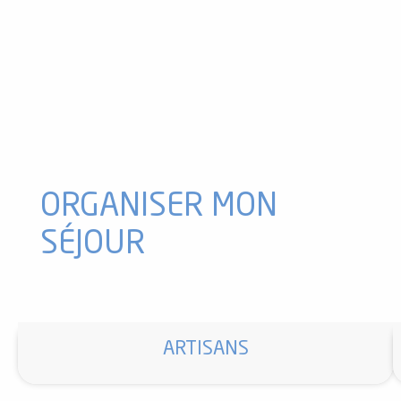
Photographe - Jean Demary
Bibliothèques du Lad "Lecture à la Demande"
Bibliothèque intercommunale de Tarascon Sur Ariège
Le ciel et vous
Parole(s) de Guide - Sébastien Riff
Bibliothèque intercommunale de Mercus
Médiathèque les Cabannes
Bibliothèque du Donezan
Bibliothèque intercommunale d'Ussat
ORGANISER MON
SÉJOUR
ARTISANS