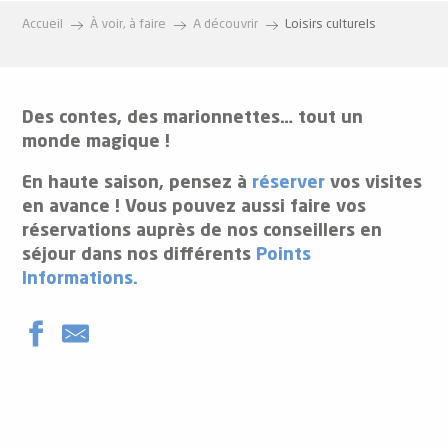
Accueil
À voir, à faire
A découvrir
Loisirs culturels
Des contes, des marionnettes… tout un
monde magique !
En haute saison, pensez à
réserver
vos visites
en avance ! Vous pouvez aussi faire vos
réservations auprès de nos conseillers en
séjour dans nos différents
Points
Informations.
Médiathèque d'Auzat
Médiathèque d'Ax-les-Thermes
Bibliothèque intercommunale d'Arignac