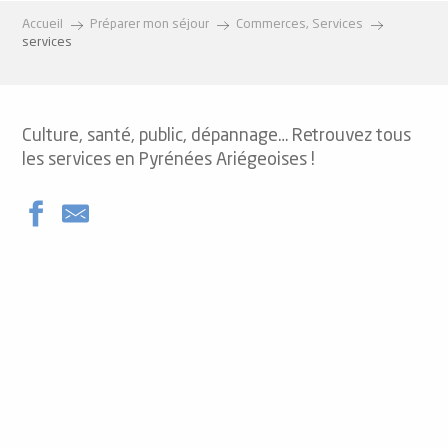
Accueil
Préparer mon séjour
Commerces, Services
services
Culture, santé, public, dépannage… Retrouvez tous
les services en Pyrénées Ariégeoises !
Zone Wifi - Office de Tourisme Ax 3 Domaines
Banque Populaire du Sud
Station service Intermarché
Borne de recharge pour voitures électriques
Toilettes publiques - Garanou
Toilettes publiques - Savignac les Ormeaux
Transport à la demande pour les curistes d'Ussat les Bains
Parking gratuit Gare Sncf