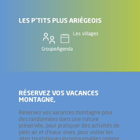
LES P'TITS PLUS ARIÉGEOIS
Les villages
Groupe
Agenda
RÉSERVEZ VOS VACANCES
MONTAGNE,
Réservez vos vacances montagne pour
des randonnées dans une nature
préservée, pour pratiquer des activités de
plein air et d'eaux vives, pour visiter les
sites touristiques incontournables comme