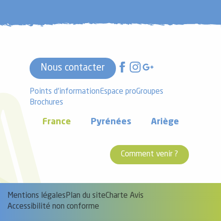
Nous contacter
Points d'information
Espace pro
Groupes
Brochures
France
Pyrénées
Ariège
Comment venir ?
Mentions légales
Plan du site
Charte Avis
Accessibilité non conforme