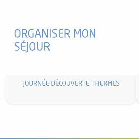
Médecin thermal - Docteur Sablon Birgit
Parking gratuit Saint-Roch
Bibliothèque intercommunale de Tarascon Sur Ariège
Toilettes publiques - Hameau de Saleix - Auzat
ORGANISER MON
SÉJOUR
JOURNÉE DÉCOUVERTE THERMES