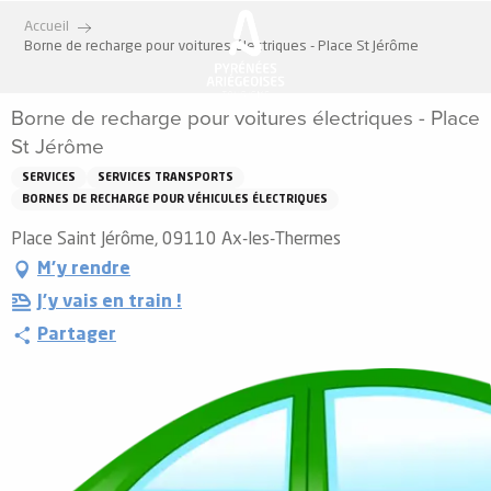
Aller
Accueil
au
Borne de recharge pour voitures électriques - Place St Jérôme
contenu
principal
Borne de recharge pour voitures électriques - Place
St Jérôme
SERVICES
SERVICES TRANSPORTS
BORNES DE RECHARGE POUR VÉHICULES ÉLECTRIQUES
Place Saint Jérôme, 09110 Ax-les-Thermes
M'y rendre
J'y vais en train !
Partager