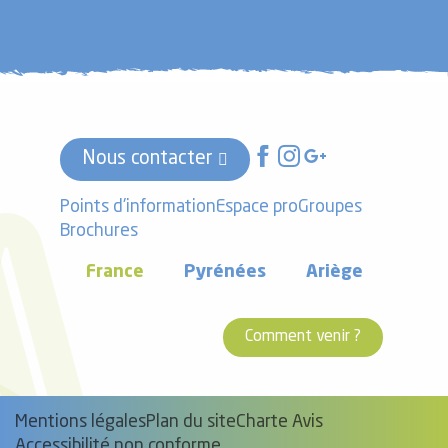
Nous contacter
Points d'information
Espace pro
Groupes
Brochures
France
Pyrénées
Ariège
Comment venir ?
Mentions légales
Plan du site
Charte Avis
Accessibilité non conforme