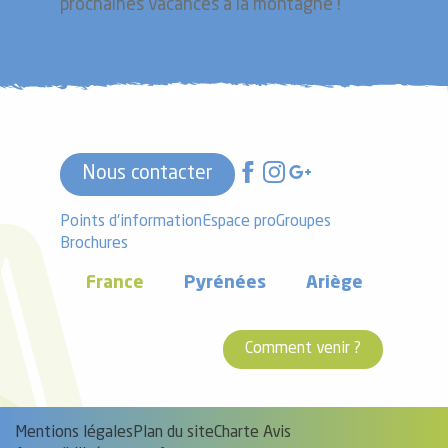
prochaines vacances à la montagne !
Nous contacter
Points d'information
Espace pro
Groupes
Brochures
France
Pyrénées
Ariège
Comment venir ?
Mentions légales
Plan du site
Charte Avis