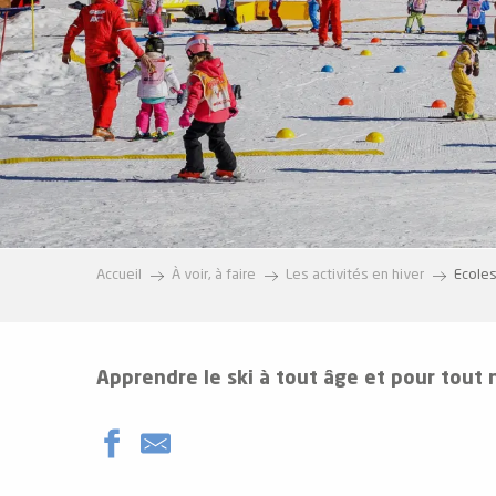
e
s
e
Accueil
À voir, à faire
Les activités en hiver
Ecoles
Apprendre le ski à tout âge et pour tout 