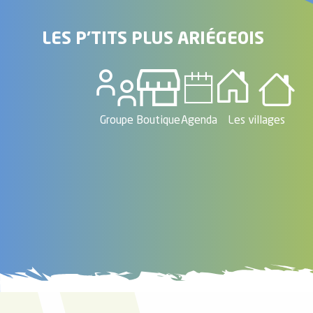
LES P'TITS PLUS ARIÉGEOIS
 de
au et
Groupe
Boutique
Agenda
Les villages
gnie
e et
ions
 de
ub-
Snow
ies