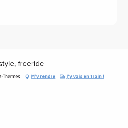
tyle, freeride
es-Thermes
M'y rendre
J'y vais en train !