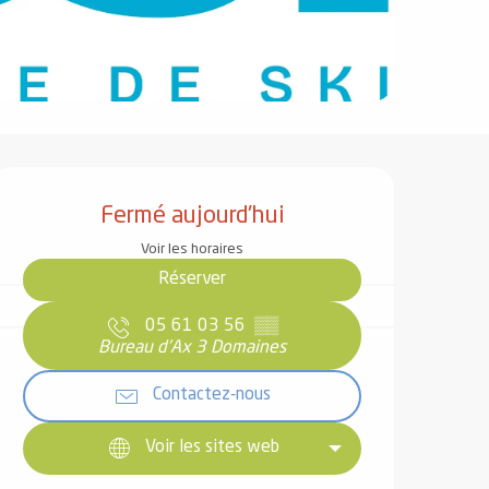
Ouverture et coordonnées
Fermé aujourd'hui
Voir les horaires
Réserver
05 61 03 56
▒▒
Bureau d'Ax 3 Domaines
Contactez-nous
Voir les sites web