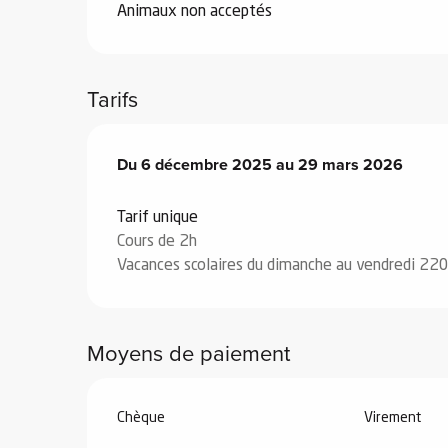
Animaux non acceptés
Tarifs
vités
Du
Du
6 décembre 2025
6 décembre 2025
au
au
29 mars 2026
29 mars 2026
r
es
Tarif unique
in -
Cours de 2h
re
Vacances scolaires du dimanche au vendredi 22
nnée
ue
Moyens de paiement
tes
 -
e
Chèque
Virement
ue