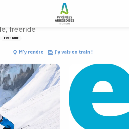
e, freeride
le, freeride
FREE RIDE
M'y rendre
J'y vais en train !