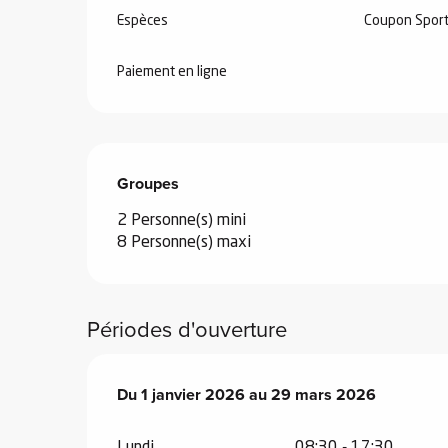
Espèces
Coupon Spor
Paiement en ligne
 de
au et
Groupes
Groupes
gnie
e et
2 Personne(s) mini
ions
8 Personne(s) maxi
 de
Périodes d'ouverture
ub-
Snow
Du
Du
1 janvier 2026
1 janvier 2026
au
au
29 mars 2026
29 mars 2026
ies