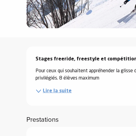
e
s
Description
Stages freeride, freestyle et compétitio
e
Pour ceux qui souhaitent appréhender la glisse 
privilégiés. 8 élèves maximum
Lire la suite
Prestations