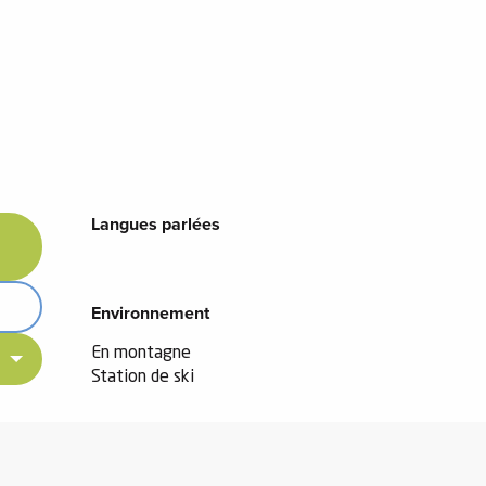
Langues parlées
Langues parlées
Environnement
Environnement
En montagne
Station de ski