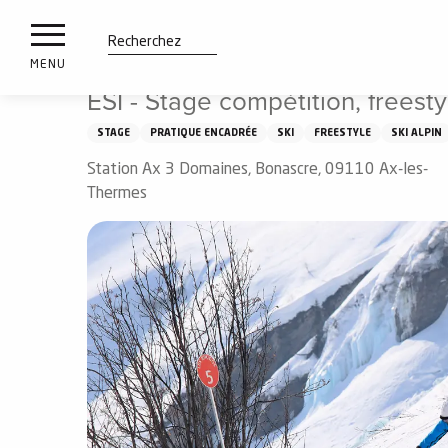
es
Aller
Accueil
À voir, à faire
ESI - Stage compétition, freestyl
ux
au
contenu
tions
Recherche
MENU
principal
ESI - Stage compétition, freesty
n
STAGE
PRATIQUE ENCADRÉE
SKI
FREESTYLE
SKI ALPIN
ements
irs
Station Ax 3 Domaines, Bonascre, 09110 Ax-les-
Thermes