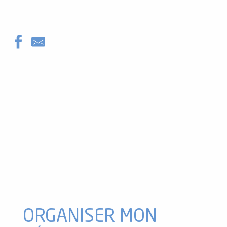
Restaurant Le Rendez-Vous
Restaurant Le Sapin Rouge
McDonald's
Cafétéria & Snack de la station d'Ascou
Restaurant L'Annexe
Auberge La Salamandre
Restaurant le Relais Montagnard
Restaurant Le Laurenti
Restaurant Tandem
Food Truck, La Pedroleta
Restaurant La Table d'Antan
Restaurant Le P'tit Montagnard
ORGANISER MON