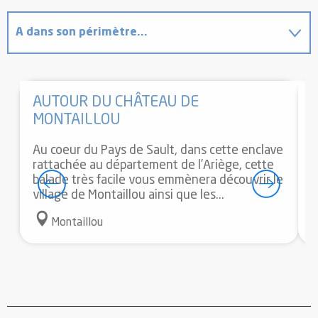
A dans son périmètre...
Suggestion à proximité...
AUTOUR DU CHÂTEAU DE
Coups de cœur / incontournables
MONTAILLOU
L
Au coeur du Pays de Sault, dans cette enclave
rattachée au département de l’Ariège, cette
balade très facile vous emmènera découvrir le
village de Montaillou ainsi que les...
Montaillou