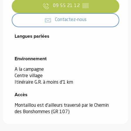
09 55 21 12
▒▒
Contactez-nous
Langues parlées
Langues parlées
Environnement
Environnement
A la campagne
Centre village
Itinéraire G.R. à moins d'1 km
Accès
Accès
Montaillou est d'ailleurs traversé par le Chemin
des Bonshommes (GR 107)