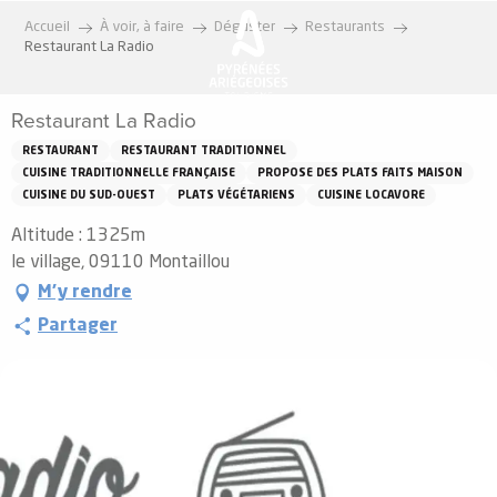
Aller
Accueil
À voir, à faire
Déguster
Restaurants
au
Restaurant La Radio
contenu
principal
Restaurant La Radio
RESTAURANT
RESTAURANT TRADITIONNEL
CUISINE TRADITIONNELLE FRANÇAISE
PROPOSE DES PLATS FAITS MAISON
CUISINE DU SUD-OUEST
PLATS VÉGÉTARIENS
CUISINE LOCAVORE
Altitude : 1325m
le village, 09110 Montaillou
M'y rendre
Partager