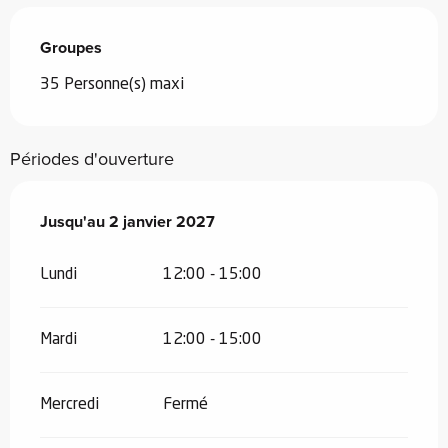
Groupes
Groupes
35 Personne(s) maxi
Périodes d'ouverture
Du
Jusqu'au
3 janvier 2026
2 janvier 2027
au
2 janvier 2027
Lundi
12:00 - 15:00
Mardi
12:00 - 15:00
Mercredi
Fermé