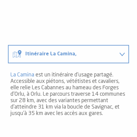
Itinéraire La Camina,
A vélo
La Camina
est un itinéraire d’usage partagé.
Accessible aux piétons, vététistes et cavaliers,
elle relie Les Cabannes au hameau des Forges
Idées d’escapades sans voiture
d’Orlu, à Orlu. Le parcours traverse 14 communes
sur 28 km, avec des variantes permettant
d’atteindre 31 km via la boucle de Savignac, et
Road-trip en camping-car
jusqu’à 35 km avec les accès aux gares.
Venir en avion