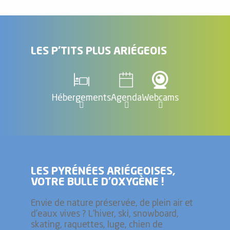
LES P'TITS PLUS ARIÉGEOIS
Hébergements
Agenda
Webcams
LES PYRÉNÉES ARIÉGEOISES,
VOTRE BULLE D’OXYGÈNE !
Envie de nature préservée, de plein air et
d'eaux vives ? L'hiver, ski, snowboard,
skating, raquettes, luge, chien de