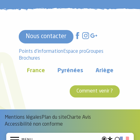
Nous contacter
Points d'information
Espace pro
Groupes
Brochures
France
Pyrénées
Ariège
Comment venir ?
Mentions légales
Plan du site
Charte Avis
Accessibilité non conforme