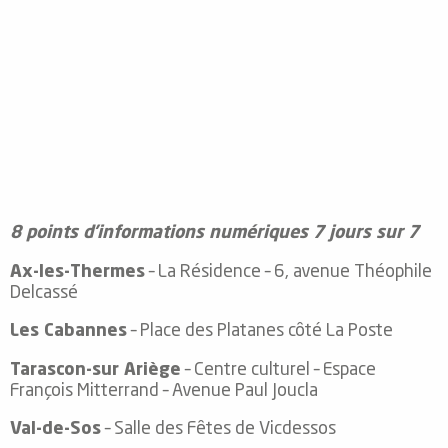
Office de Tourisme des Pyrénées Ariégeoises - Ax-les-Therm
Office de Tourisme des Pyrénées Ariégeoises - Vicdessos
Office de Tourisme des Pyrénées Ariégeoises - Accueil télép
Office de Tourisme des Pyrénées Ariégeoises - Tarascon-sur-A
Office de Tourisme des Pyrénées Ariégeoises - Les Cabannes
Office de Tourisme des Pyrénées Ariégeoises - Ax 3 Domaine
Office de Tourisme des Pyrénées Ariégeoises - Quérigut
8 points d’informations numériques 7 jours sur 7
Ax-les-Thermes
– La Résidence – 6, avenue Théophile
Delcassé
Les Cabannes
– Place des Platanes côté La Poste
Tarascon-sur Ariège
– Centre culturel – Espace
François Mitterrand – Avenue Paul Joucla
Val-de-Sos
– Salle des Fêtes de Vicdessos