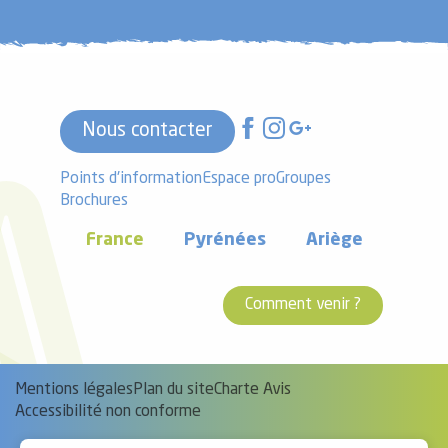
Nous contacter
Points d'information
Espace pro
Groupes
Brochures
France
Pyrénées
Ariège
Comment venir ?
Mentions légales
Plan du site
Charte Avis
Accessibilité non conforme