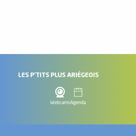
Camping municipal La Porte des Cîmes
Camping des Grottes
Aire pour camping-cars
Wellness Sport Camping Le Malazéou
Parc résidentiel de loisirs Les Théoglines - Chalet 5 Personne
Village de Gîtes - Les Granges de Léo
Camping Ascou La Forge
Camping du Lac
Camping Le Pas de L'Ours
Camping le Castella
LES P'TITS PLUS ARIÉGEOIS
Webcams
Agenda