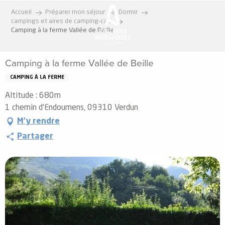
Aller
Accueil
Préparer mon séjour
Dormir
au
campings et aires de camping-cars
contenu
Camping à la ferme Vallée de Beille
principal
Camping à la ferme Vallée de Beille
CAMPING À LA FERME
Altitude : 680m
1 chemin d'Endoumens, 09310 Verdun
M'y rendre
Partager