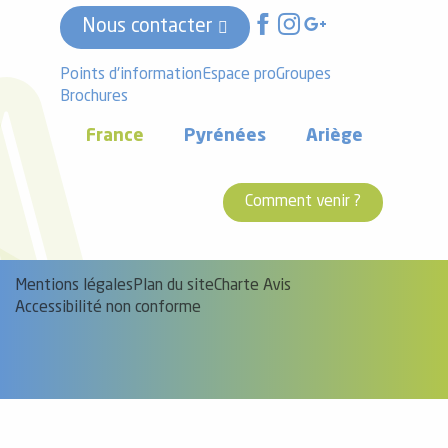
Nous contacter
Points d'information
Espace pro
Groupes
Brochures
France
Pyrénées
Ariège
Comment venir ?
Mentions légales
Plan du site
Charte Avis
Accessibilité non conforme