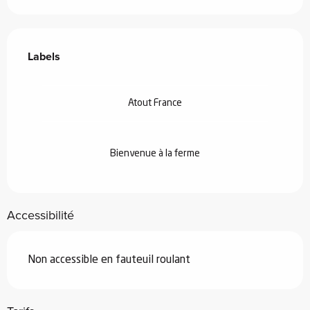
Offres de prestations
Labels
Labels
Atout France
Bienvenue à la ferme
Accessibilité
Non accessible en fauteuil roulant