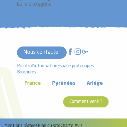
bulle d’oxygène
Nous contacter
Points d'information
Espace pro
Groupes
Brochures
France
Pyrénées
Ariège
Comment venir ?
Mentions légales
Plan du site
Charte Avis