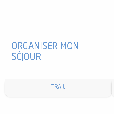
Cani-marche "Balade à 6 pattes" avec Angaka
Equitation avec la ferme équestre de Thomas et Elsa
Randonnée à cheval « La Grande Chevauchée » avec Angaka V
Cani cross avec Terre Sauvage
Randonnée avec La Ferme aux Anes
Cani-Kart avec Husky évasion
Cani-randonnée avec Terre Sauvage
ORGANISER MON
SÉJOUR
TRAIL