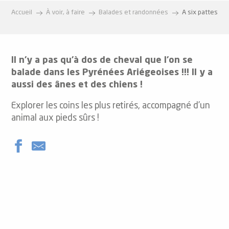
Accueil
À voir, à faire
Balades et randonnées
A six pattes
Il n’y a pas qu’à dos de cheval que l’on se
balade dans les Pyrénées Ariégeoises !!! Il y a
aussi des ânes et des chiens !
Explorer les coins les plus retirés, accompagné d’un
animal aux pieds sûrs !
Cani-kart avec Angaka Village Nordique
promenade accompagnée d'un âne avec Adadane
Rando Aventure avec le Haras des Cimes
Randonnée équestre avec le Haras des Cimes
Rando de 2 jours à cheval avec le ranch de Madres