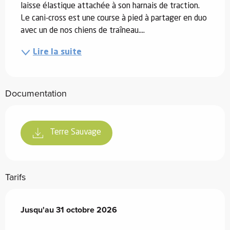
laisse élastique attachée à son harnais de traction. 
Le cani-cross est une course à pied à partager en duo 
avec un de nos chiens de traîneau....
Lire la suite
Documentation
Terre Sauvage
Tarifs
Du
Jusqu'au
1 janvier 2025
31 octobre 2026
au
31 octobre 2026