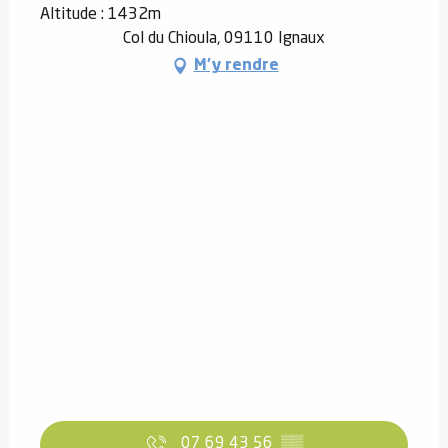
Altitude : 1432m
Col du Chioula, 09110 Ignaux
M'y rendre
07 69 43 56
▒▒