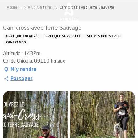
Aller
Accueil
À voir, à faire
Cani cross avec Terre Sauvage
au
contenu
Cani cross avec Terre Sauvage
principal
PRATIQUE ENCADRÉE
PRATIQUE SURVEILLÉE
SPORTS PÉDESTRES
CANI RANDO
Altitude : 1432m
Col du Chioula, 09110 Ignaux
M'y rendre
Partager