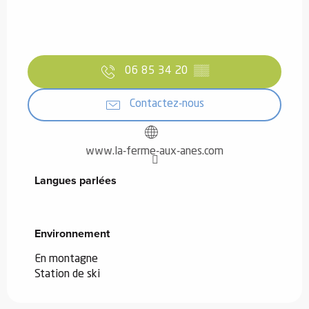
06 85 34 20
▒▒
Contactez-nous
www.la-ferme-aux-anes.com
Langues parlées
Langues parlées
Environnement
Environnement
En montagne
Station de ski