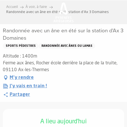
Aller
Accueil
À voir, à faire
au
Randonnée avec un âne en été sur la station d'Ax 3 Domaines
contenu
principal
Randonnée avec un âne en été sur la station d'Ax 3
Domaines
SPORTS PÉDESTRES
RANDONNÉE AVEC ÂNES OU LAMAS
Altitude : 1400m
Ferme aux ânes, Rocher école derrière la place de la truite,
09110 Ax-les-Thermes
M'y rendre
J'y vais en train !
Partager
Ouverture et coordonnées
A lieu aujourd'hui