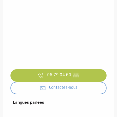
06 79 04 60
▒▒
Contactez-nous
Langues parlées
Langues parlées