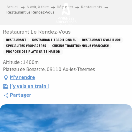
Aller
Accueil
À voir, à faire
Déguster
Restaurants
au
Restaurant Le Rendez-Vous
contenu
principal
Restaurant Le Rendez-Vous
RESTAURANT
RESTAURANT TRADITIONNEL
RESTAURANT D'ALTITUDE
SPÉCIALITÉS FROMAGÈRES
CUISINE TRADITIONNELLE FRANÇAISE
PROPOSE DES PLATS FAITS MAISON
Altitude : 1400m
Plateau de Bonascre, 09110 Ax-les-Thermes
M'y rendre
J'y vais en train !
Partager