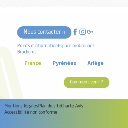
Nous contacter
Points d'information
Espace pro
Groupes
Brochures
France
Pyrénées
Ariège
Comment venir ?
Mentions légales
Plan du site
Charte Avis
Accessibilité non conforme