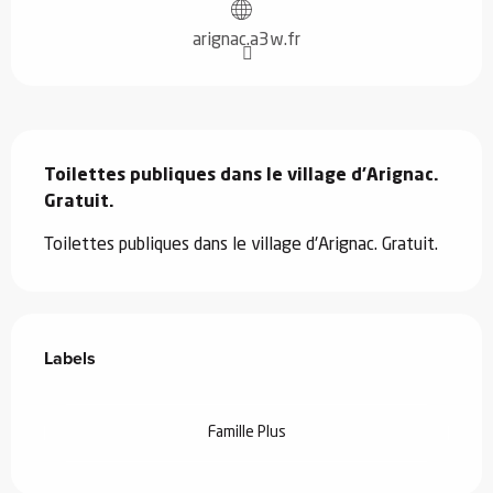
arignac.a3w.fr
Description
Toilettes publiques dans le village d'Arignac. 
Gratuit.
Toilettes publiques dans le village d'Arignac. Gratuit.
Offres de prestations
Labels
Labels
Famille Plus