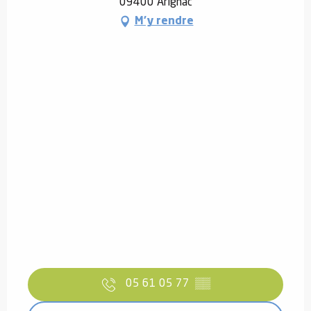
09400 Arignac
M'y rendre
05 61 05 77
▒▒