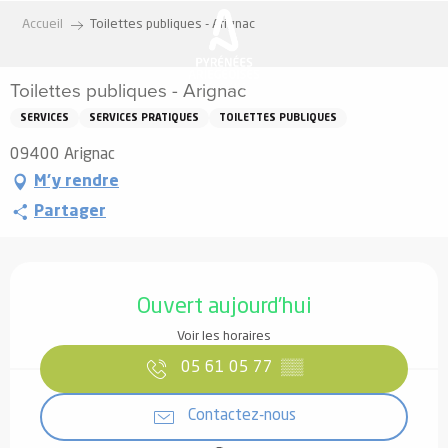
Aller
Accueil
Toilettes publiques - Arignac
au
contenu
Toilettes publiques - Arignac
principal
SERVICES
SERVICES PRATIQUES
TOILETTES PUBLIQUES
09400 Arignac
M'y rendre
Partager
Ouverture et coordonnées
Ouvert aujourd'hui
Voir les horaires
05 61 05 77
▒▒
Contactez-nous