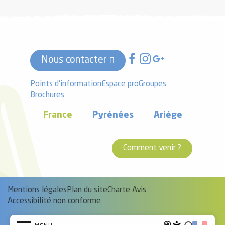
Nous contacter
Points d'information
Espace pro
Groupes
Brochures
France
Pyrénées
Ariège
Comment venir ?
Mentions légales
Plan du site
Charte Avis
Accessibilité non conforme