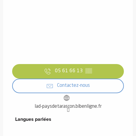
05 61 66 13
▒▒
Contactez-nous
lad-paysdetarascon.bibenligne.fr
Langues parlées
Langues parlées