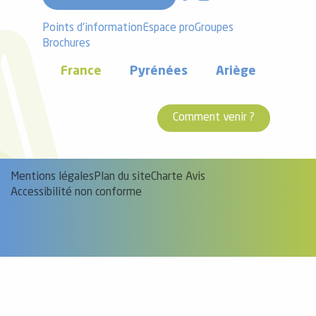
Points d'information
Espace pro
Groupes
Brochures
France
Pyrénées
Ariège
Comment venir ?
Mentions légales
Plan du site
Charte Avis
Accessibilité non conforme