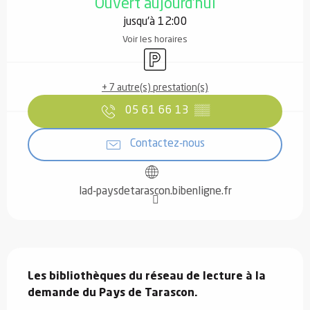
Ouvert aujourd'hui
jusqu'à 12:00
Voir les horaires
Parking
+ 7 autre(s) prestation(s)
05 61 66 13
▒▒
Contactez-nous
lad-paysdetarascon.bibenligne.fr
Description
Les bibliothèques du réseau de lecture à la 
demande du Pays de Tarascon.