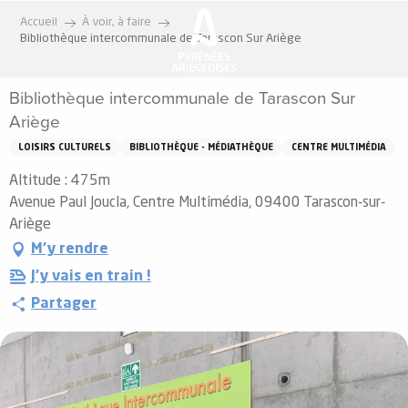
Aller
Accueil
À voir, à faire
au
Bibliothèque intercommunale de Tarascon Sur Ariège
contenu
principal
Bibliothèque intercommunale de Tarascon Sur
Ariège
LOISIRS CULTURELS
BIBLIOTHÈQUE - MÉDIATHÈQUE
CENTRE MULTIMÉDIA
Altitude : 475m
Avenue Paul Joucla, Centre Multimédia, 09400 Tarascon-sur-
Ariège
M'y rendre
J'y vais en train !
Partager