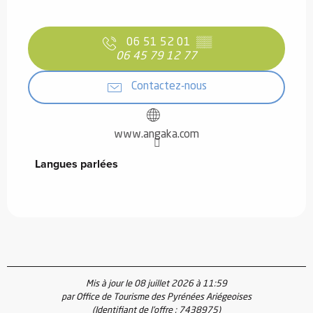
06 51 52 01
▒▒
06 45 79 12 77
Contactez-nous
www.angaka.com
Langues parlées
Langues parlées
Mis à jour le 08 juillet 2026 à 11:59
par Office de Tourisme des Pyrénées Ariégeoises
(Identifiant de l'offre :
7438975
)