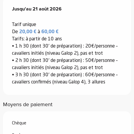
Du
Jusqu'au
8 juillet 2026
21 août 2026
au
21 août 2026
Tarif unique
De
20,00 €
à
60,00 €
Tarifs: à partir de 10 ans
• 1 h 30 (dont 30' de préparation) : 20€/personne –
cavaliers initiés (niveau Galop 2), pas et trot
• 2 h 30 (dont 30' de préparation) : 50€/personne –
cavaliers initiés (niveau Galop 2), pas et trot
• 3 h 30 (dont 30' de préparation) : 60€/personne –
cavaliers confirmés (niveau Galop 4), 3 allures
Moyens de paiement
Chèque