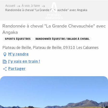
Aller
Accueil
À voir, à faire
au
Randonnée à cheval "La Grande Chevauchée" avec Angaka
contenu
principal
Randonnée à cheval "La Grande Chevauchée" avec
Angaka
SPORTS ÉQUESTRES
RANDONNÉE ÉQUESTRE / BALADE À CHEVAL
Plateau de Beille, Plateau de Beille, 09310 Les Cabannes
M'y rendre
J'y vais en train !
Partager