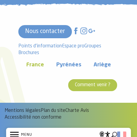
Nous contacter
Points d'information
Espace pro
Groupes
Brochures
France
Pyrénées
Ariège
Comment venir ?
Mentions légales
Plan du site
Charte Avis
Accessibilité non conforme
MENU