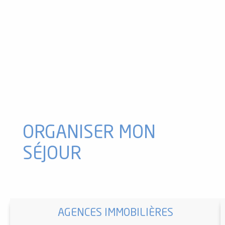
Fête du village
Cinéma "Séance"
Festival Blues in Sem
Fête de village
Soirée Reggae 100 % Vinyles 100 % Good Vibes
Fête de Village J 1
Visite Théâtralisée
Festival Blues in Sem
Concert "Ensemble vocal"
Rencontre - Dédicace
Marché de plein vent
ORGANISER MON
SÉJOUR
AGENCES IMMOBILIÈRES