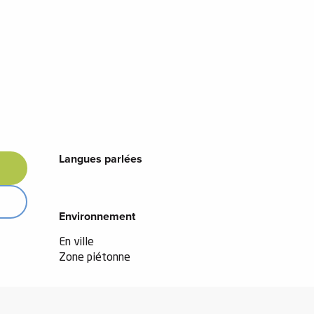
Langues parlées
Langues parlées
Environnement
Environnement
En ville
Zone piétonne