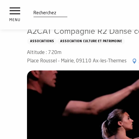
es
Aller
Accueil
A2CAT Compagnie R2 Danse contemporaine
ux
au
contenu
tions
Recherche
MENU
principal
A2CAT Compagnie R2 Danse c
n
ASSOCIATIONS
ASSOCIATION CULTURE ET PATRIMOINE
ements
irs
Altitude : 720m
Place Roussel - Mairie, 09110 Ax-les-Thermes