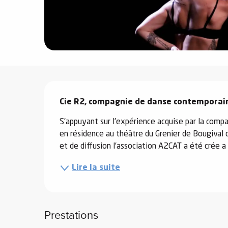
e
s
Description
e
Cie R2, compagnie de danse contemporai
S’appuyant sur l’expérience acquise par la comp
en résidence au théâtre du Grenier de Bougival 
et de diffusion l’association A2CAT a été crée a
Lire la suite
Prestations