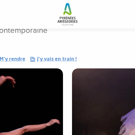
ontemporaine
M'y rendre
J'y vais en train !