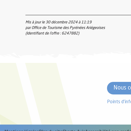
el
Mis à jour le 30 décembre 2024 à 11:19
par Office de Tourisme des Pyrénées Ariégeoises
orts
(Identifiant de l'offre :
6247882
)
es
ns
Nous c
Points d'in