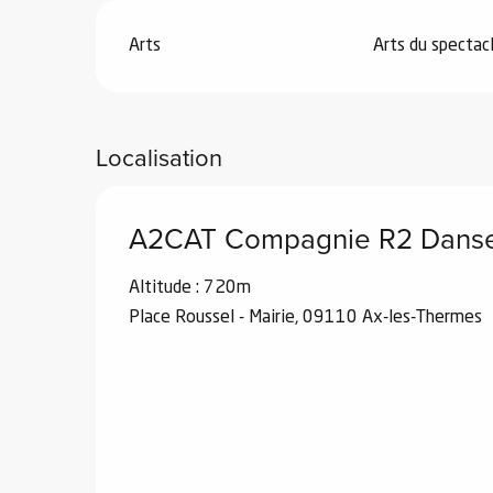
Arts
Arts du spectac
vités
Localisation
r
A2CAT Compagnie R2 Danse
es
in -
re
Altitude : 720m
nnée
Place Roussel - Mairie, 09110 Ax-les-Thermes
ue
tes
 -
e
ue