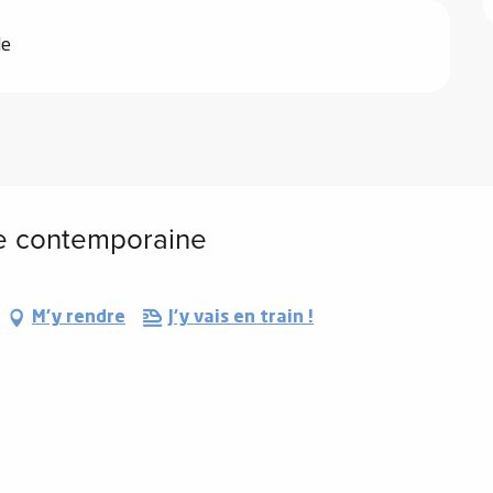
le
 contemporaine
M'y rendre
J'y vais en train !