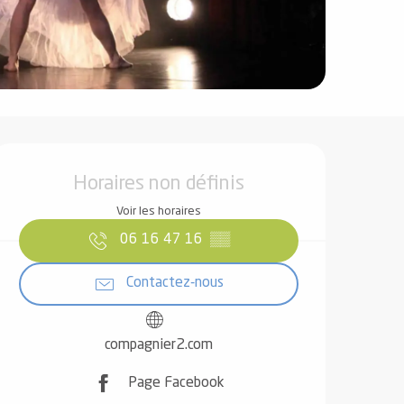
Ouverture et coordonnées
Horaires non définis
Voir les horaires
06 16 47 16
▒▒
Contactez-nous
compagnier2.com
Page Facebook