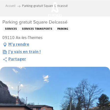
Aller
Accueil
Parking gratuit Square Delcassé
au
contenu
Parking gratuit Square Delcassé
principal
SERVICES
SERVICES TRANSPORTS
PARKING
09110 Ax-les-Thermes
M'y rendre
J'y vais en train !
Partager