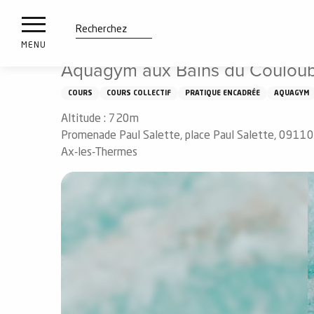
es
Aller
Accueil
À voir, à faire
Aquagym aux Bains du Couloubr
ux
au
contenu
tions
Recherche
MENU
principal
Aquagym aux Bains du Couloub
n
COURS
COURS COLLECTIF
PRATIQUE ENCADRÉE
AQUAGYM
ements
irs
Altitude : 720m
Promenade Paul Salette, place Paul Salette, 09110
Ax-les-Thermes