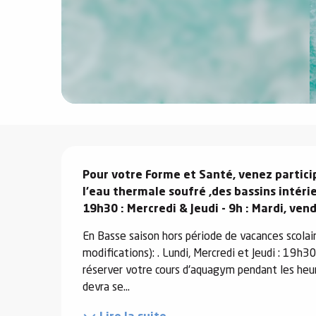
e
s
e
Description
Pour votre Forme et Santé, venez particip
l'eau thermale soufré ,des bassins intéri
19h30 : Mercredi & Jeudi - 9h : Mardi, ve
En Basse saison hors période de vacances scolai
modifications): . Lundi, Mercredi et Jeudi : 19h3
réserver votre cours d'aquagym pendant les heu
devra se...