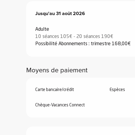
Du
Jusqu'au
8 janvier 2026
31 août 2026
au
31 août 2026
Adulte
10 séances 105€ - 20 séances 190€
 de
Possibilité Abonnements : trimestre 168,00€
au et
gnie
e et
Moyens de paiement
ions
 de
Carte bancaire/crédit
Espèces
ub-
Chèque-Vacances Connect
Snow
ies