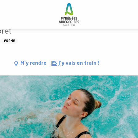
et
ret
FORME
M'y rendre
J'y vais en train !