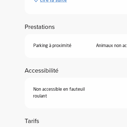
Lire la suite
Prestations
vités
Parking à proximité
Animaux non ac
r
es
in -
Accessibilité
re
nnée
Non accessible en fauteuil
ue
roulant
tes
 -
e
Tarifs
ue