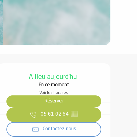
Ouverture et coordonnées
A lieu aujourd'hui
En ce moment
Voir les horaires
Réserver
05 61 02 64
▒▒
Contactez-nous