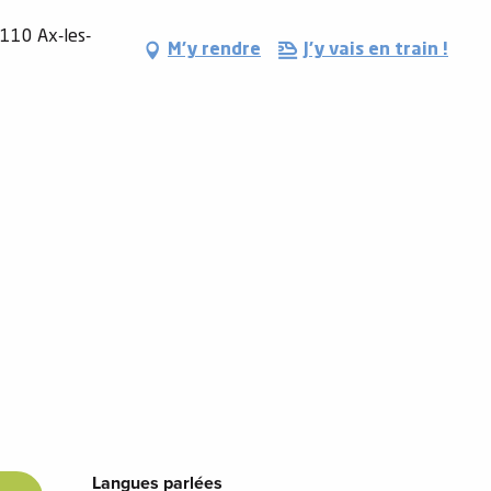
9110 Ax-les-
M'y rendre
J'y vais en train !
Langues parlées
Langues parlées