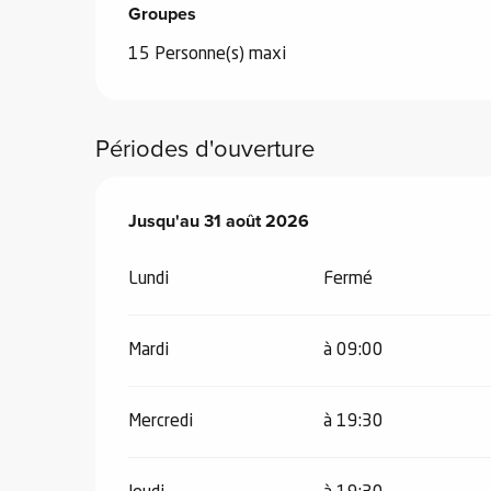
Groupes
Groupes
15 Personne(s) maxi
el
orts
es
Périodes d'ouverture
ns
Du
Jusqu'au
13 juillet 2026
31 août 2026
au
31 août 2026
Lundi
Fermé
Mardi
à 09:00
Mercredi
à 19:30