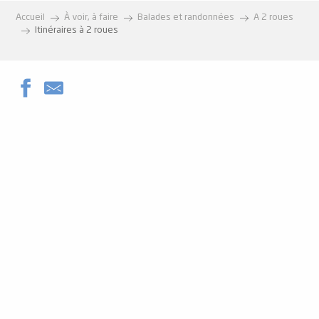
Accueil
À voir, à faire
Balades et randonnées
A 2 roues
Itinéraires à 2 roues
l'Ariégeoise permanente
L'Ariégeoise xxl - circuit n°6
Le Plateau de Beille - circuit n°8
Boucle au Chioula
L'ascension du Plateau de Beille
Les Cinq Cols - circuit n°7
La Grande Traversée VTT Ariège Pyrénées - Etape 1 - Ax-les
Grande Traversée VTT Ariège Pyrénées