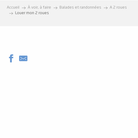
Accueil
À voir, à faire
Balades et randonnées
A 2 roues
Louer mon 2 roues
Atout Glisse Skimium
ALITA SPORTS
Loc de Sault : votre partenaire aventure à Ax-les-Thermes - L
La Pau'Pote à vélo
Le Petit Plateau
Ax Ride
Location de vélos avec Kilomètre 0 / Terre de sports
Chioula Outbike