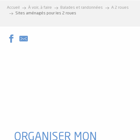
Accueil
À voir, à faire
Balades et randonnées
A 2 roues
Sites aménagés pour les 2 roues
L'espace VTT/FFC des Pyrénées Ariégeoises
La Camina : un itinéraire pour les mobilités douces
Bike Park VTT et VTTAE à Ax 3 Domaines
ORGANISER MON