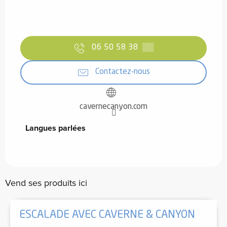
06 50 58 38
▒▒
Contactez-nous
cavernecanyon.com
Langues parlées
Langues parlées
Vend ses produits ici
ESCALADE AVEC CAVERNE & CANYON