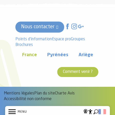
Nous contacter
Points d'information
Espace pro
Groupes
Brochures
France
Pyrénées
Ariège
Comment venir ?
Mentions légales
Plan du site
Charte Avis
Accessibilité non conforme
MENU