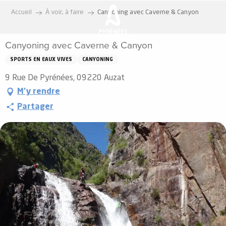
Aller
Accueil
À voir, à faire
Canyoning avec Caverne & Canyon
au
contenu
Canyoning avec Caverne & Canyon
principal
SPORTS EN EAUX VIVES
CANYONING
9 Rue De Pyrénées, 09220 Auzat
M'y rendre
Partager