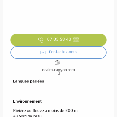
07 85 58 40
▒▒
Contactez-nous
ocalm-canyon.com
Langues parlées
Langues parlées
Environnement
Environnement
Rivière ou fleuve à moins de 300 m
Au bord de l'eau