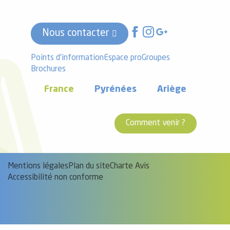
Nous contacter
Points d'information
Espace pro
Groupes
Brochures
France
Pyrénées
Ariège
Comment venir ?
Mentions légales
Plan du site
Charte Avis
Accessibilité non conforme