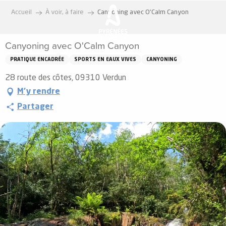
Aller
Accueil
À voir, à faire
Canyoning avec O'Calm Canyon
au
contenu
Canyoning avec O'Calm Canyon
principal
PRATIQUE ENCADRÉE
SPORTS EN EAUX VIVES
CANYONING
28 route des côtes, 09310 Verdun
M'y rendre
Partager