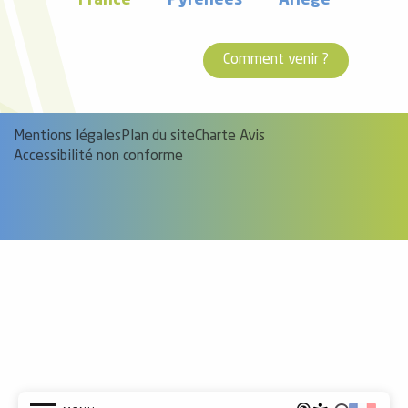
France
Pyrénées
Ariège
Comment venir ?
Mentions légales
Plan du site
Charte Avis
Accessibilité non conforme