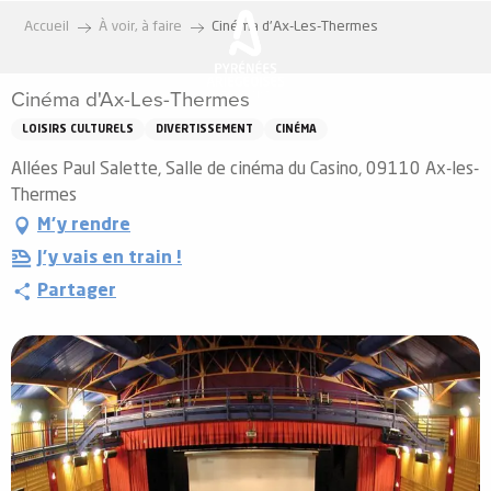
Aller
Accueil
À voir, à faire
Cinéma d'Ax-Les-Thermes
au
contenu
Cinéma d'Ax-Les-Thermes
principal
LOISIRS CULTURELS
DIVERTISSEMENT
CINÉMA
Allées Paul Salette, Salle de cinéma du Casino, 09110 Ax-les-
Thermes
M'y rendre
J'y vais en train !
Partager