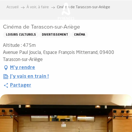
Aller
Accueil
À voir, à faire
Cinéma de Tarascon-sur-Ariège
au
contenu
Cinéma de Tarascon-sur-Ariège
principal
LOISIRS CULTURELS
DIVERTISSEMENT
CINÉMA
Altitude : 475m
Avenue Paul Joucla, Espace François Mitterrand, 09400
Tarascon-sur-Ariège
M'y rendre
J'y vais en train !
Partager