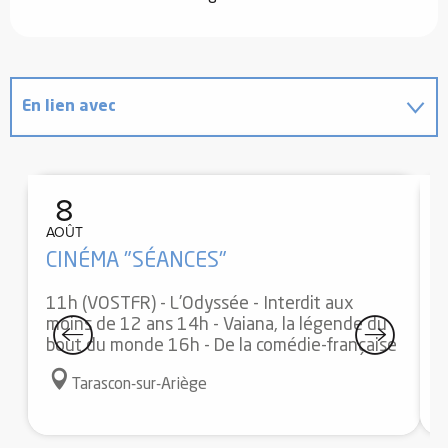
En lien avec
Propose une offre spéciale dans le cadre de
...
8
AOÛT
A
CINÉMA "SÉANCES"
S
11h (VOSTFR) - L'Odyssée - Interdit aux
1
moins de 12 ans 14h - Vaiana, la légende du
e
bout du monde 16h - De la comédie-française
s
Tarascon-sur-Ariège