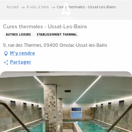
Aller
Accueil
À voir, à faire
Cures thermales - Ussat-Les-Bains
au
contenu
Cures thermales - Ussat-Les-Bains
principal
AUTRES LOISIRS
ETABLISSEMENT THERMAL
9, rue des Thermes, 09400 Ornolac-Ussat-les-Bains
M'y rendre
Partager