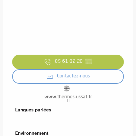
05 61 02 20
▒▒
Contactez-nous
www.thermes-ussat.fr
Langues parlées
Langues parlées
Environnement
Environnement