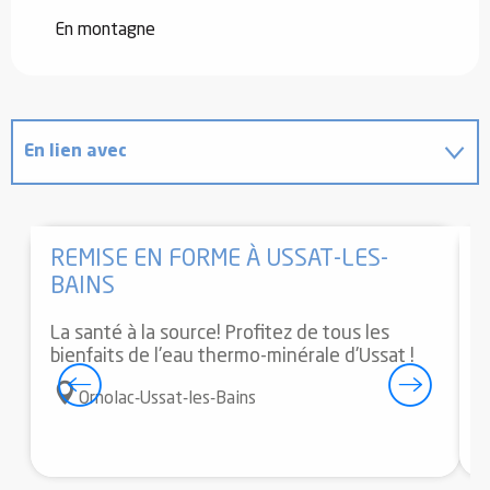
En montagne
En lien avec
Sur place
REMISE EN FORME À USSAT-LES-
BAINS
La santé à la source! Profitez de tous les
M
bienfaits de l'eau thermo-minérale d'Ussat !
j
n
Ornolac-Ussat-les-Bains
p