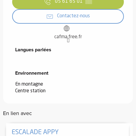
05 61 65 01
▒▒
Contactez-nous
cafma.free.fr
Langues parlées
Langues parlées
Environnement
Environnement
En montagne
Centre station
En lien avec
ESCALADE APPY