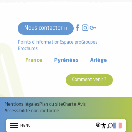
Nous contacter
Points d'information
Espace pro
Groupes
Brochures
France
Pyrénées
Ariège
Comment venir ?
Mentions légales
Plan du site
Charte Avis
Accessibilité non conforme
MENU