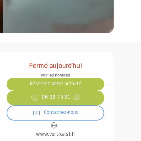
Ouverture et coordonnées
Fermé aujourd'hui
Voir les horaires
Réservez votre activité
06 88 73 81
▒▒
Contactez-nous
www.vertikarst.fr