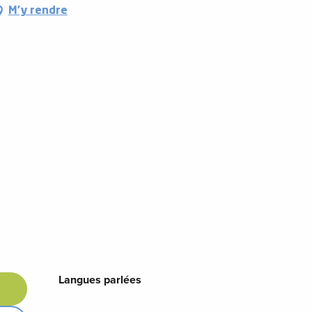
M'y rendre
Langues parlées
Langues parlées