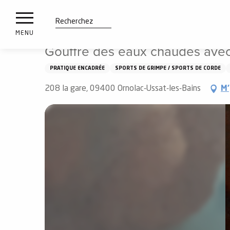
es
Aller
Accueil
À voir, à faire
Gouffre des eaux chaudes avec V
ux
au
contenu
tions
Recherche
MENU
principal
Gouffre des eaux chaudes avec 
n
PRATIQUE ENCADRÉE
SPORTS DE GRIMPE / SPORTS DE CORDE
ements
irs
208 la gare, 09400 Ornolac-Ussat-les-Bains
M'