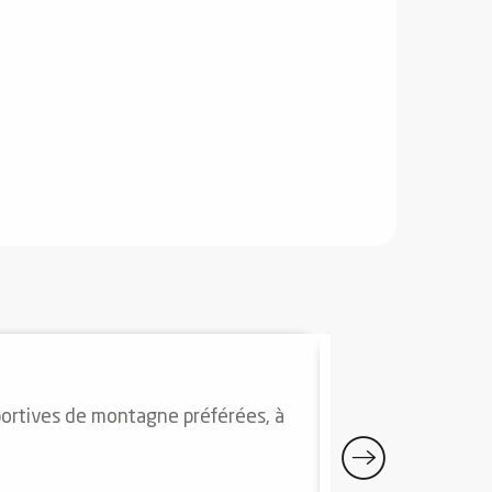
LES JEUDIS
portives de montagne préférées, à
"Convivialité, pla
rappel.
Auzat