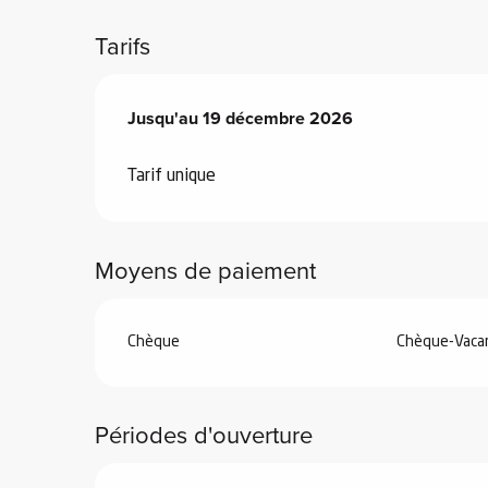
Tarifs
Du
Jusqu'au
18 janvier 2026
19 décembre 2026
au
19 décembre 2026
 de
au et
Tarif unique
gnie
e et
ions
Moyens de paiement
 de
Chèque
Chèque-Vacan
ub-
Snow
Périodes d'ouverture
ies