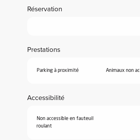
Réservation
vités
Prestations
r
es
Parking à proximité
Animaux non ac
in -
re
nnée
Accessibilité
ue
tes
Non accessible en fauteuil
 -
roulant
e
ue