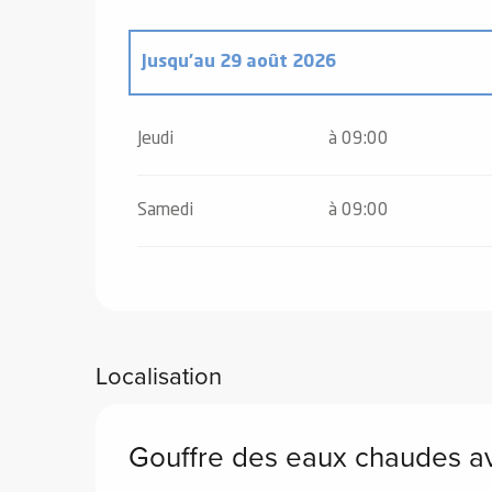
Jusqu'au
29 août 2026
el
orts
Dimanche 18 janvier 2026
es
Jeudi
à 09:00
ns
Dimanche 22 février 2026
Samedi
à 09:00
Samedi 11 avril 2026
Samedi 16 mai 2026
Localisation
Samedi 27 juin 2026
Gouffre des eaux chaudes av
Du
2 juillet 2026
au
4 juillet 2026