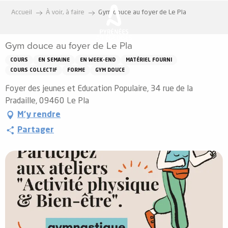
Aller
Accueil
À voir, à faire
Gym douce au foyer de Le Pla
au
contenu
Gym douce au foyer de Le Pla
principal
COURS
EN SEMAINE
EN WEEK-END
MATÉRIEL FOURNI
COURS COLLECTIF
FORME
GYM DOUCE
Foyer des jeunes et Education Populaire, 34 rue de la
Pradaille, 09460 Le Pla
M'y rendre
Partager