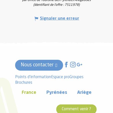
par Office de Tourisme des Pyrénées Ariégeoises
(Identifiant de l'offre :
7511978
)
Signaler une erreur
Nous contacter
Points d'information
Espace pro
Groupes
Brochures
France
Pyrénées
Ariège
Comment venir ?