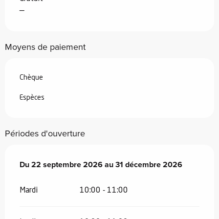
—
Moyens de paiement
Chèque
Espèces
Périodes d'ouverture
Du
Du
22 septembre 2026
22 septembre 2026
au
au
31 décembre 2026
31 décembre 2026
Mardi
10:00 - 11:00