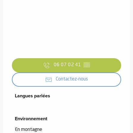
06 07 02 41
▒▒
Contactez-nous
Langues parlées
Langues parlées
Environnement
Environnement
En montagne