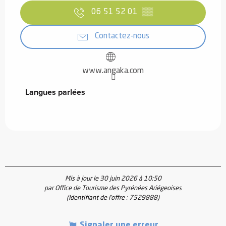
06 51 52 01
▒▒
Contactez-nous
www.angaka.com
Langues parlées
Langues parlées
Mis à jour le 30 juin 2026 à 10:50
par Office de Tourisme des Pyrénées Ariégeoises
(Identifiant de l'offre :
7529888
)
Signaler une erreur