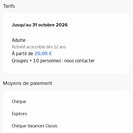
Tarifs
Du
Jusqu'au
1 mai 2026
31 octobre 2026
au
31 octobre 2026
Adulte
Activité accessible dès 12 ans
À partir de
20,00 €
Groupes + 10 personnes : nous contacter
Moyens de paiement
Chèque
Espèces
Chèque-Vacances Classic