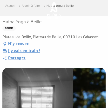
Aller
Accueil
À voir, à faire
Hatha Yoga à Beille
au
contenu
Hatha Yoga à Beille
principal
FORME
Plateau de Beille, Plateau de Beille, 09310 Les Cabannes
M'y rendre
J'y vais en train !
Partager