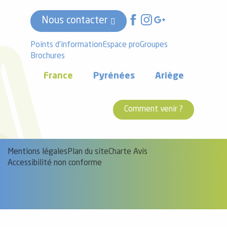
Nous contacter
Points d'information
Espace pro
Groupes
Brochures
France
Pyrénées
Ariège
Comment venir ?
Mentions légales
Plan du site
Charte Avis
Accessibilité non conforme