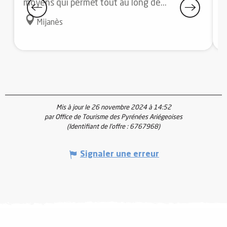
moyens qui permet tout au long de...
c
Mijanès
Mis à jour le 26 novembre 2024 à 14:52
par Office de Tourisme des Pyrénées Ariégeoises
(Identifiant de l'offre :
6767968
)
Signaler une erreur