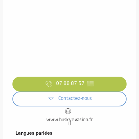
07 88 87 57
▒▒
Contactez-nous
www.huskyevasion.fr
Langues parlées
Langues parlées