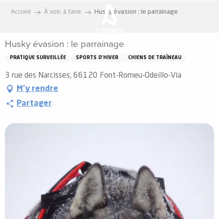
Aller
Accueil
À voir, à faire
Husky évasion : le parrainage
au
contenu
Husky évasion : le parrainage
principal
PRATIQUE SURVEILLÉE
SPORTS D'HIVER
CHIENS DE TRAÎNEAU
3 rue des Narcisses, 66120 Font-Romeu-Odeillo-Via
M'y rendre
Partager