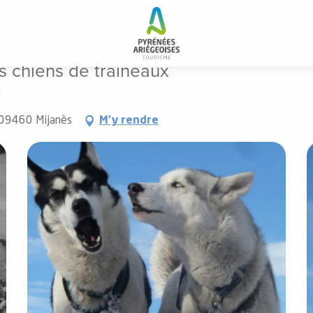
 chiens de traineaux
s chiens de traineaux
, 09460 Mijanès
M'y rendre