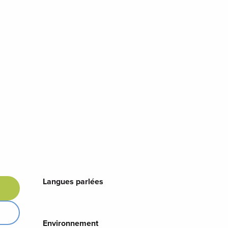
Langues parlées
Langues parlées
Environnement
Environnement