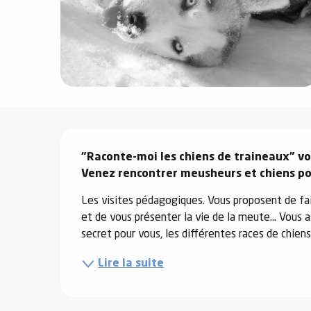
e
s
Description
e
"Raconte-moi les chiens de traineaux" vou
Venez rencontrer meusheurs et chiens p
Les visites pédagogiques. Vous proposent de fai
et de vous présenter la vie de la meute... Vous as
secret pour vous, les différentes races de chiens,
Lire la suite