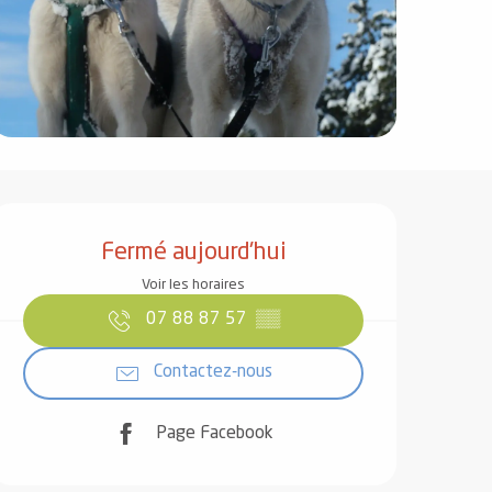
Ouverture et coordonnées
Fermé aujourd'hui
Voir les horaires
07 88 87 57
▒▒
Contactez-nous
Page Facebook