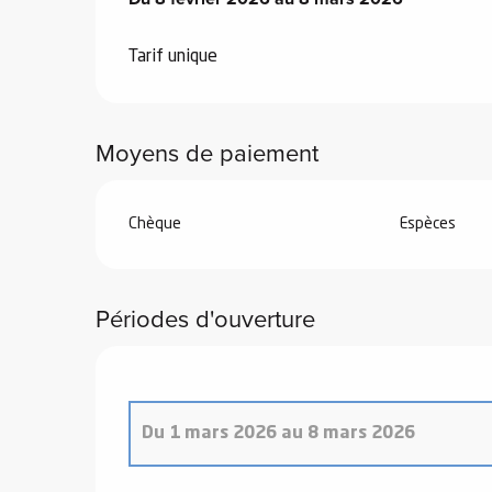
Tarif unique
Moyens de paiement
 de
au et
gnie
Chèque
Espèces
e et
ions
Périodes d'ouverture
 de
ub-
Snow
Du
1 mars 2026
au
8 mars 2026
ies