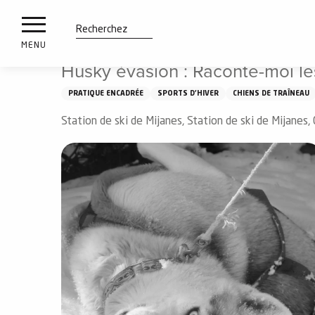
es
Aller
Accueil
À voir, à faire
Husky évasion : Raconte-moi les
ux
au
contenu
tions
Recherche
MENU
principal
Husky évasion : Raconte-moi le
n
PRATIQUE ENCADRÉE
SPORTS D'HIVER
CHIENS DE TRAÎNEAU
ements
irs
Station de ski de Mijanes, Station de ski de Mijanes