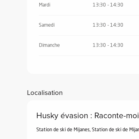
Du
8 février 2026
au
14 février 2026
Mardi
13:30 - 14:30
Du
15 février 2026
au
21 février 2026
el
Samedi
13:30 - 14:30
orts
Du
22 février 2026
au
28 février 2026
es
Dimanche
13:30 - 14:30
ns
Localisation
Husky évasion : Raconte-moi
Station de ski de Mijanes, Station de ski de Mi