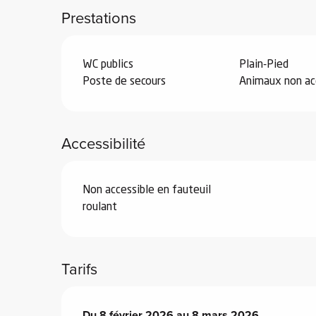
Prestations
WC publics
Plain-Pied
Poste de secours
Animaux non ac
vités
r
Accessibilité
es
in -
re
Non accessible en fauteuil
nnée
roulant
ue
tes
Tarifs
 -
e
ue
Du
Du
8 février 2026
8 février 2026
au
au
8 mars 2026
8 mars 2026