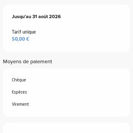
Du
Jusqu'au
1 juillet 2026
31 août 2026
au
31 août 2026
Tarif unique
50,00 €
Moyens de paiement
Chèque
Espèces
Virement