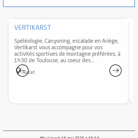
Propose les produits de...
VERTIKARST
Spéléologie, Canyoning, escalade en Ariège,
L
Vertikarst vous accompagne pour vos
p
activités sportives de montagne préférées, à
d
1h30 de Toulouse, au coeur des...
p
8
Auzat