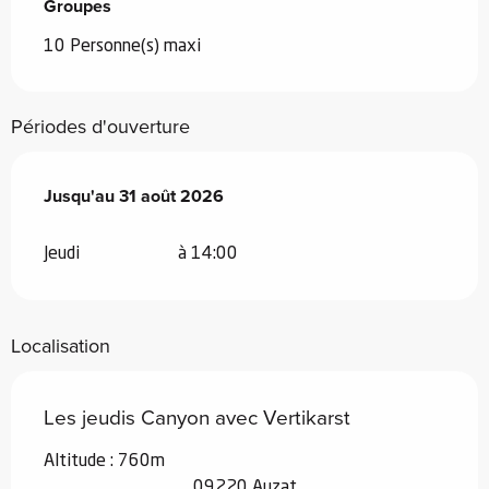
Groupes
Groupes
10 Personne(s) maxi
Périodes d'ouverture
Du
Jusqu'au
1 juillet 2026
31 août 2026
au
31 août 2026
Jeudi
à 14:00
Localisation
Les jeudis Canyon avec Vertikarst
Altitude : 760m
09220 Auzat