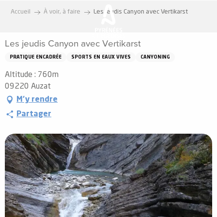
Aller
Accueil
À voir, à faire
Les jeudis Canyon avec Vertikarst
au
contenu
Les jeudis Canyon avec Vertikarst
principal
PRATIQUE ENCADRÉE
SPORTS EN EAUX VIVES
CANYONING
Altitude : 760m
09220 Auzat
M'y rendre
Partager