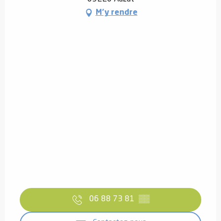
M'y rendre
06 88 73 81
▒▒