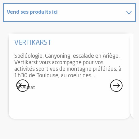
Vend ses produits ici
Propose les produits de...
VERTIKARST
Spéléologie, Canyoning, escalade en Ariège,
Vertikarst vous accompagne pour vos
activités sportives de montagne préférées, à
U
1h30 de Toulouse, au coeur des...
S
g
Auzat
c
g