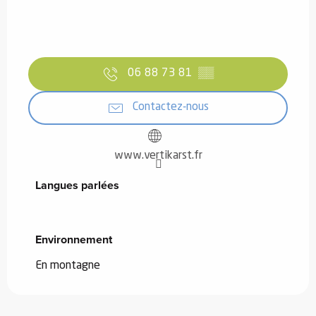
06 88 73 81
▒▒
Contactez-nous
www.vertikarst.fr
Langues parlées
Langues parlées
Environnement
Environnement
En montagne