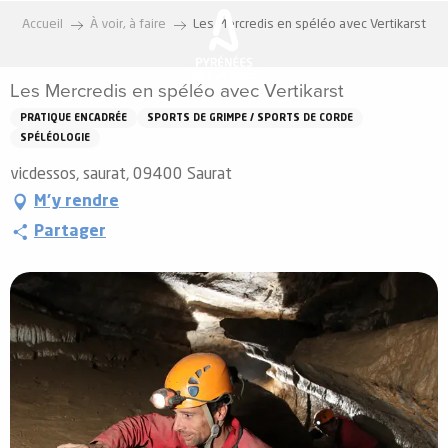
Aller
Accueil
À voir, à faire
Les Mercredis en spéléo avec Vertikarst
au
contenu
Les Mercredis en spéléo avec Vertikarst
principal
PRATIQUE ENCADRÉE
SPORTS DE GRIMPE / SPORTS DE CORDE
SPÉLÉOLOGIE
vicdessos, saurat, 09400 Saurat
M'y rendre
Partager