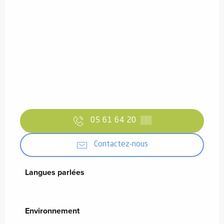
05 61 64 20
▒▒
Contactez-nous
Langues parlées
Langues parlées
Environnement
Environnement