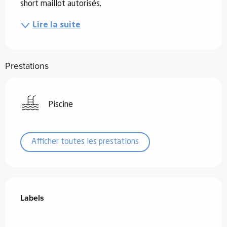
short maillot autorisés.
Lire la suite
Prestations
Piscine
Afficher toutes les prestations
Offres de prestations
Labels
Labels