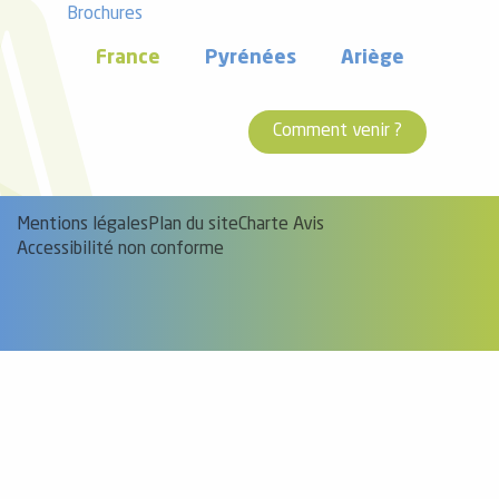
Brochures
France
Pyrénées
Ariège
Comment venir ?
Mentions légales
Plan du site
Charte Avis
Accessibilité non conforme