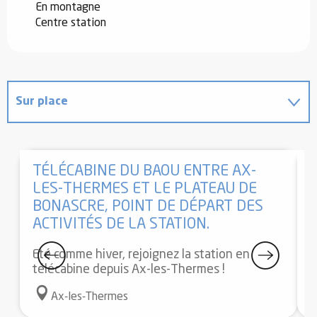
En montagne
Centre station
Sur place
Est situé(e) dans...
TÉLÉCABINE DU BAOU ENTRE AX-
LES-THERMES ET LE PLATEAU DE
BONASCRE, POINT DE DÉPART DES
P
ACTIVITÉS DE LA STATION.
d
Eté comme hiver, rejoignez la station en
télécabine depuis Ax-les-Thermes !
Ax-les-Thermes