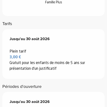
Famille Plus
Tarifs
Du
Jusqu'au
4 juillet 2026
30 août 2026
au
30 août 2026
Plein tarif
3,00 €
Gratuit pour les enfants de moins de 5 ans sur
présentation d'un justificatif
Périodes d'ouverture
Du
Jusqu'au
4 juillet 2026
30 août 2026
au
30 août 2026