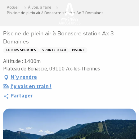
Aller
Accueil
À voir, à faire
au
Piscine de plein air à Bonascre station Ax 3 Domaines
contenu
principal
Piscine de plein air à Bonascre station Ax 3
Domaines
LOISIRS SPORTIFS
SPORTS D'EAU
PISCINE
Altitude : 1400m
Plateau de Bonascre, 09110 Ax-les-Thermes
M'y rendre
J'y vais en train !
Partager