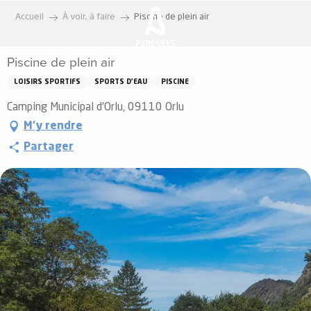
Aller
Accueil
À voir, à faire
Piscine de plein air
au
contenu
Piscine de plein air
principal
LOISIRS SPORTIFS
SPORTS D'EAU
PISCINE
Camping Municipal d'Orlu, 09110 Orlu
M'y rendre
Partager