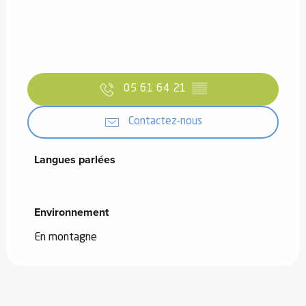
05 61 64 21
▒▒
Contactez-nous
Langues parlées
Langues parlées
Environnement
Environnement
En montagne