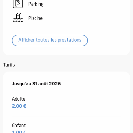
Parking
Piscine
Afficher toutes les prestations
Tarifs
Du
Jusqu'au
1 juillet 2026
31 août 2026
au
31 août 2026
Adulte
2,00 €
Enfant
1,00 €