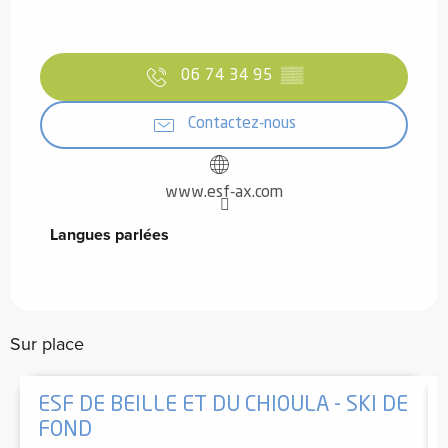
06 74 34 95
▒▒
Contactez-nous
www.esf-ax.com
Langues parlées
Langues parlées
Sur place
ESF DE BEILLE ET DU CHIOULA - SKI DE
FOND