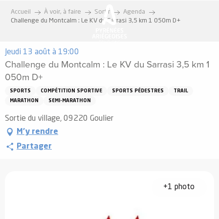
Aller
Accueil
À voir, à faire
Sortir
Agenda
au
Challenge du Montcalm : Le KV du Sarrasi 3,5 km 1 050m D+
contenu
principal
Jeudi 13 août à 19:00
Challenge du Montcalm : Le KV du Sarrasi 3,5 km 1
050m D+
SPORTS
COMPÉTITION SPORTIVE
SPORTS PÉDESTRES
TRAIL
MARATHON
SEMI-MARATHON
Sortie du village, 09220 Goulier
M'y rendre
Partager
+1 photo