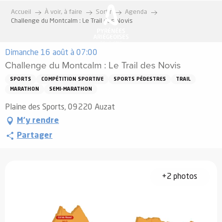
Aller
Accueil
À voir, à faire
Sortir
Agenda
au
Challenge du Montcalm : Le Trail des Novis
contenu
principal
Dimanche 16 août à 07:00
Challenge du Montcalm : Le Trail des Novis
SPORTS
COMPÉTITION SPORTIVE
SPORTS PÉDESTRES
TRAIL
MARATHON
SEMI-MARATHON
Plaine des Sports, 09220 Auzat
M'y rendre
Partager
+2 photos