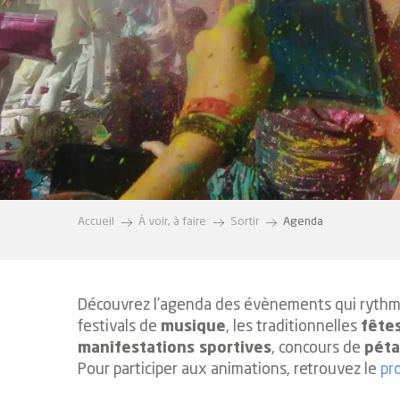
e
s
e
Accueil
À voir, à faire
Sortir
Agenda
Découvrez l’agenda des évènements qui rythment
festivals de
musique
, les traditionnelles
fêtes
manifestations sportives
, concours de
pét
Pour participer aux animations, retrouvez le
pr