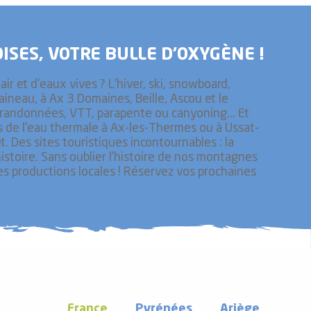
ISES, VOTRE BULLE D’OXYGÈNE !
ir et d'eaux vives ? L'hiver, ski, snowboard,
raineau, à Ax 3 Domaines, Beille, Ascou et le
é, randonnées, VTT, parapente ou canyoning... Et
ts de l'eau thermale à Ax-les-Thermes ou à Ussat-
. Des sites touristiques incontournables : la
histoire. Sans oublier l’histoire de nos montagnes
les productions locales ! Réservez vos prochaines
France
Pyrénées
Ariège