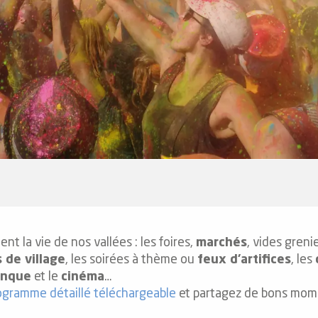
 la vie de nos vallées : les foires,
marchés
, vides greni
 de village
, les soirées à thème ou
feux d’artifices
, les
anque
et le
cinéma
…
ogramme détaillé téléchargeable
et partagez de bons mome