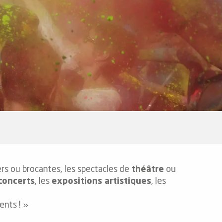
ers ou brocantes, les spectacles de
théâtre
ou
concerts
, les
expositions artistiques
, les
nts ! »